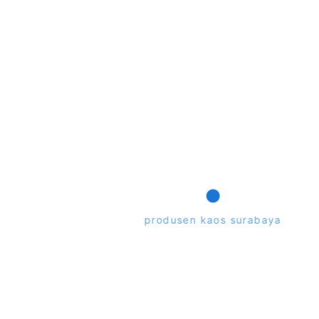
0x Sablon
Rp135.000
 saat tanggal order sesuai dengan jumlah dan spesifikasinya. Harga tidak
ervice kami untuk memastikan harga saat ini.
produsen kaos surabaya
produsen kaos surabaya