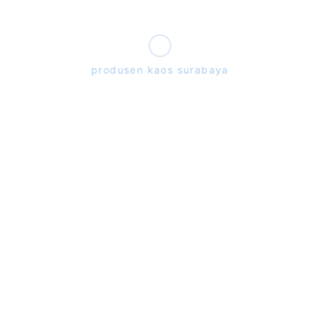
produsen kaos surabaya
Focus Alfasarana
Copyright ©
2026